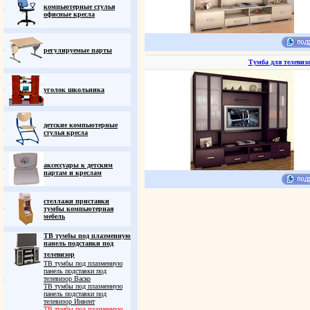
компьютерные стулья
офисные кресла
регулируемые парты
Тумба для телевиз
уголок школьника
детские компьютерные
стулья кресла
аксессуары к детским
партам и креслам
стеллажи приставки
тумбы компьютерная
мебель
ТВ тумбы под плазменную
панель подставки под
телевизор
ТВ тумбы под плазменную
панель подставки под
телевизор Васко
ТВ тумбы под плазменную
панель подставки под
телевизор Инвент
ТВ тумбы под плазменную