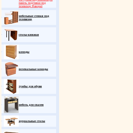
панель подставки под
телевизор Фаворит
мебельные стенки под
телевизор
столы-книжки
комоды
пеленальные комоды
тумбы для обуви
мебель для спален
журнальные столы