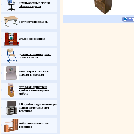
компьютерные стулья
офисные кресла
регулируемые парты
уголок школьника
детские компьютерные
стулья кресла
аксессуары к детским
партам и креслам
стеллажи приставки
тумбы компьютерная
мебель
ТВ тумбы под плазменную
панель подставки под
телевизор
мебельные стенки под
телевизор