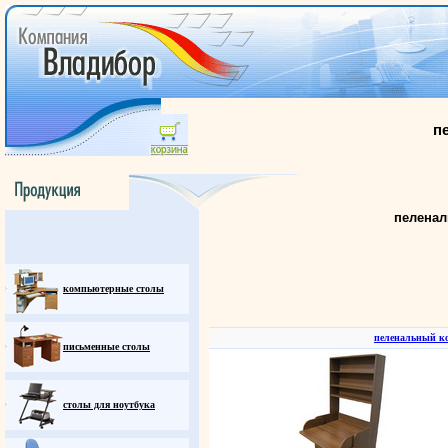
п
пелена
компьютерные столы
пеленальный к
письменные столы
столы для ноутбука