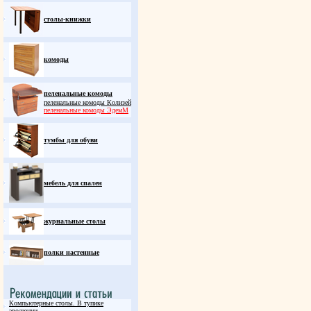
столы-книжки
комоды
пеленальные комоды
пеленальные комоды Колизей
пеленальные комоды ЭдемM
тумбы для обуви
мебель для спален
журнальные столы
полки настенные
Компьютерные столы. В тупике
эволюции.