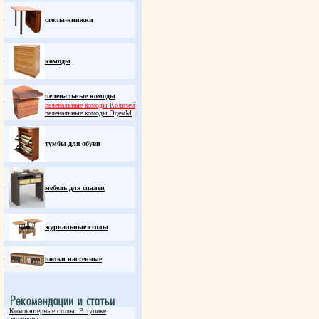
столы-книжки
комоды
пеленальные комоды
пеленальные комоды Колизей
пеленальные комоды ЭдемM
тумбы для обуви
мебель для спален
журнальные столы
полки настенные
Компьютерные столы. В тупике
эволюции.