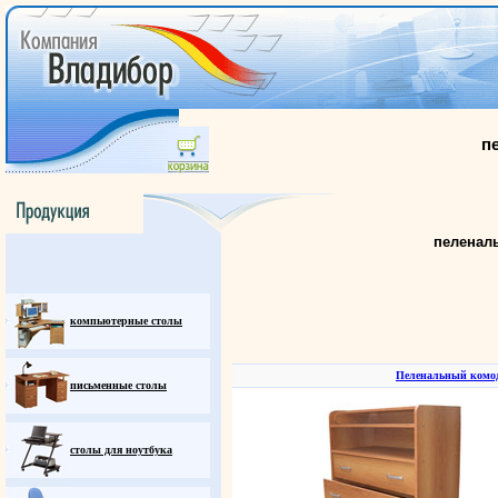
п
пеленал
компьютерные столы
Пеленальный комод
письменные столы
столы для ноутбука