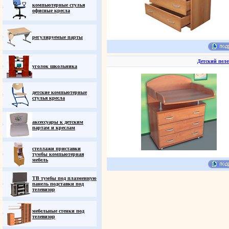
компьютерные стулья
офисные кресла
регулируемые парты
Детский пел
уголок школьника
детские компьютерные
стулья кресла
аксессуары к детским
партам и креслам
стеллажи приставки
тумбы компьютерная
мебель
ТВ тумбы под плазменную
панель подставки под
телевизор
мебельные стенки под
телевизор