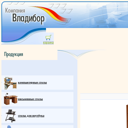
компьютерные столы
письменные столы
столы для ноутбука