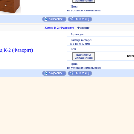
исполнения
Цена
на условиях самовывоза:
Комод К-2 (Фаворит)
Фаворит
Артикул:
Размер в сборе:
В х Ш х Г, мм:
Вес:
варианты
венг
исполнения
Цена
на условиях самовывоза: