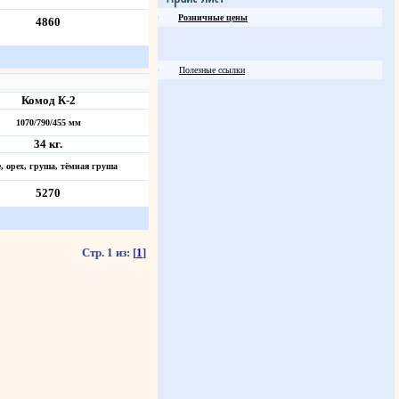
Розничные цены
4860
Полезные ссылки
Комод К-2
1070/790/455 мм
34 кг.
е, орех, груша, тёмная груша
5270
Стр. 1 из:
[
1
]