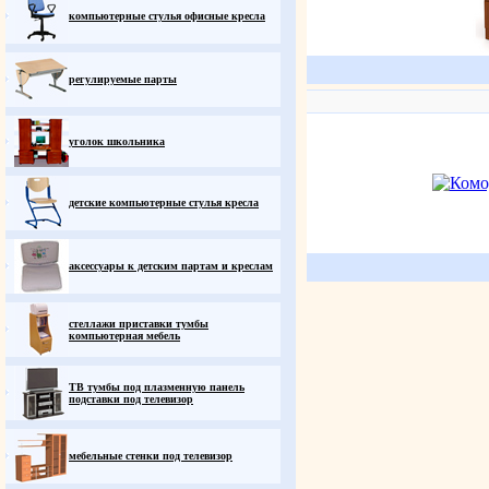
компьютерные стулья офисные кресла
регулируемые парты
уголок школьника
детские компьютерные стулья кресла
аксессуары к детским партам и креслам
стеллажи приставки тумбы
компьютерная мебель
ТВ тумбы под плазменную панель
подставки под телевизор
мебельные стенки под телевизор