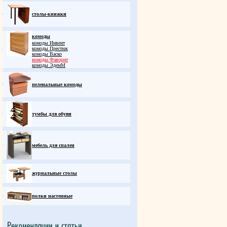
столы-книжки
комоды
комоды Инвент
комоды Престиж
комоды Васко
комоды Фаворит
комоды ЭдемM
пеленальные комоды
тумбы для обуви
мебель для спален
журнальные столы
полки настенные