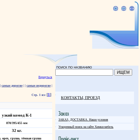
ПОИСК ПО НАЗВАНИЮ
Вернуться
|
самые дорогие
|
|
самые недорогие
|
[
1
]
Стр. 1 из:
КОНТАКТЫ, ПРОЕЗД
узкий комод К-1
ЗАКАЗ, ДОСТАВКА. Наши условия
870/395/455 мм
Ускоренный поиск на сайте Химки-мебель
32 кг.
е, орех, груша, тёмная груша