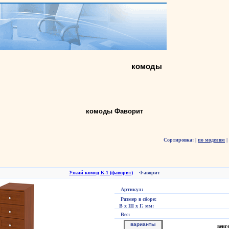
комоды
комоды Фаворит
Сортировка:
|
по моделям
|
Узкий комод К-1 (фаворит)
Фаворит
Артикул:
Размер в сборе:
В х Ш х Г, мм:
Вес:
варианты
венг