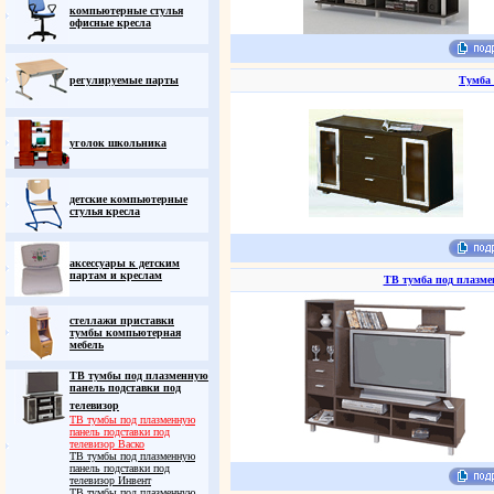
компьютерные стулья
офисные кресла
регулируемые парты
Тумба 
уголок школьника
детские компьютерные
стулья кресла
аксессуары к детским
партам и креслам
ТВ тумба под плазме
стеллажи приставки
тумбы компьютерная
мебель
ТВ тумбы под плазменную
панель подставки под
телевизор
ТВ тумбы под плазменную
панель подставки под
телевизор Васко
ТВ тумбы под плазменную
панель подставки под
телевизор Инвент
ТВ тумбы под плазменную