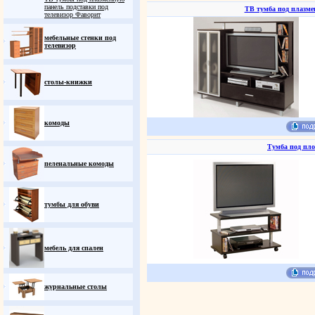
панель подставки под
ТВ тумба под плазме
телевизор Фаворит
мебельные стенки под
телевизор
столы-книжки
комоды
Тумба под пло
пеленальные комоды
тумбы для обуви
мебель для спален
журнальные столы