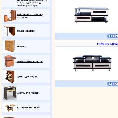
панель подставки под
телевизор Фаворит
мебельные стенки под
телевизор
столы-книжки
тумба под плоск
комоды
пеленальные комоды
тумбы для обуви
мебель для спален
журнальные столы