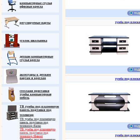
компьютерные стулья
офисные кресла
тумба под плоск
регулируемые парты
уголок школьника
детские компьютерные
стулья кресла
аксессуары к детским
партам и креслам
тумба под плоск
стеллажи приставки
тумбы компьютерная
мебель
ТВ тумбы под плазменную
панель подставки под
телевизор
ТВ тумбы под плазменную
панель подставки под
телевизор Васко
ТВ тумбы под плазменную
панель подставки под
тумба под плоск
телевизор Инвент
ТВ тумбы под плазменную