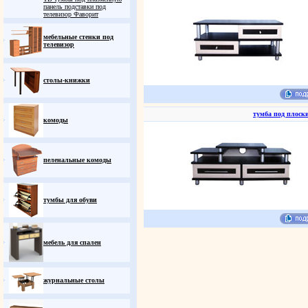
панель подставки под
телевизор Фаворит
мебельные стенки под
телевизор
столы-книжки
тумба под плоск
комоды
пеленальные комоды
тумбы для обуви
мебель для спален
журнальные столы