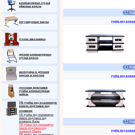
компьютерные стулья
офисные кресла
тумба под плоск
регулируемые парты
уголок школьника
детские компьютерные
стулья кресла
аксессуары к детским
партам и креслам
тумба под плоск
стеллажи приставки
тумбы компьютерная
мебель
ТВ тумбы под плазменную
панель подставки под
телевизор
ТВ тумбы под плазменную
панель подставки под
телевизор Васко
ТВ тумбы под плазменную
панель подставки под
тумба под плоск
телевизор Инвент
ТВ тумбы под плазменную