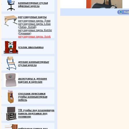
компьютерные стулья
офисные кресла
регулируемые парты
регулируемые парты Дэми
регулируемые парты Libao
(Либао, Китай)
регулируемые парты Kettler
(Германия)
регулируемые парты Astek
уголок школьника
детские компьютерные
стулья кресла
аксессуары к детским
партам и креслам
стеллажи приставки
тумбы компьютерная
мебель
ТВ тумбы под плазменную
панель подставки под
телевизор
мебельные стенки под