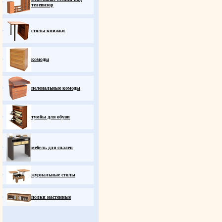
телевизор
столы-книжки
комоды
пеленальные комоды
тумбы для обуви
мебель для спален
журнальные столы
полки настенные