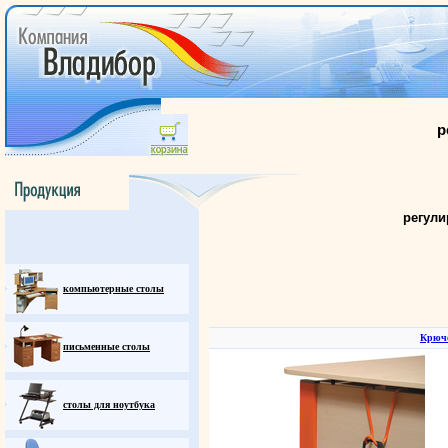
р
регули
компьютерные столы
Крючо
письменные столы
столы для ноутбука