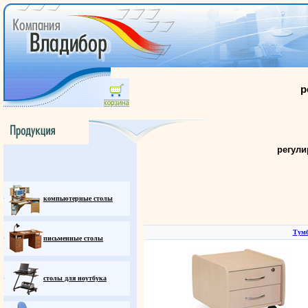
р
регули
компьютерные столы
Тумб
письменные столы
столы для ноутбука