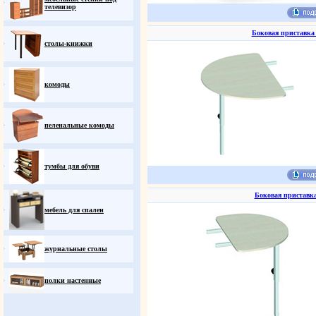
телевизор
Боковая приставка 
столы-книжки
комоды
пеленальные комоды
тумбы для обуви
Боковая приставка
мебель для спален
журнальные столы
полки настенные