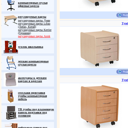
компьютерные стулья
офисные кресла
регулируемые парты
регулируемые парты Дэми
Тумб
регулируемые парты Libao
(Либао, Китай)
регулируемые парты Kettler
(Германия)
регулируемые парты Astek
уголок школьника
детские компьютерные
стулья кресла
аксессуары к детским
Тумб
партам и креслам
стеллажи приставки
тумбы компьютерная
мебель
ТВ тумбы под плазменную
панель подставки под
телевизор
мебельные стенки под