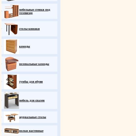
мебельные стенки под
телевизор
столы-книжки
комоды
пеленальные комоды
тумбы для обуви
мебель для спален
журнальные столы
полки настенные