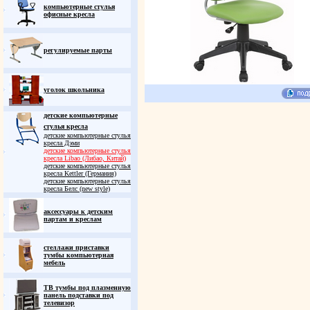
компьютерные стулья
офисные кресла
регулируемые парты
уголок школьника
детские компьютерные
стулья кресла
детские компьютерные стулья
кресла Дэми
детские компьютерные стулья
кресла Libao (Либао, Китай)
детские компьютерные стулья
кресла Kettler (Германия)
детские компьютерные стулья
кресла Белс (new style)
аксессуары к детским
партам и креслам
стеллажи приставки
тумбы компьютерная
мебель
ТВ тумбы под плазменную
панель подставки под
телевизор