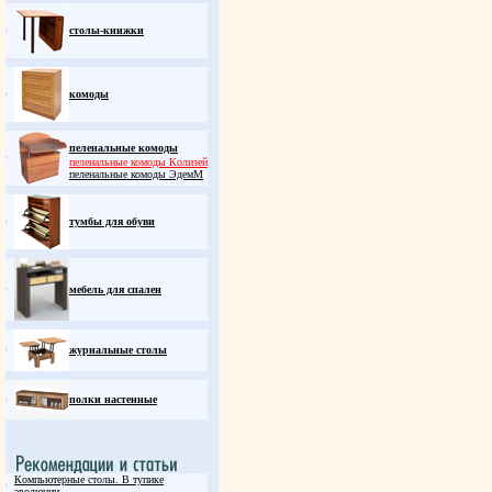
столы-книжки
комоды
пеленальные комоды
пеленальные комоды Колизей
пеленальные комоды ЭдемM
тумбы для обуви
мебель для спален
журнальные столы
полки настенные
Компьютерные столы. В тупике
эволюции.