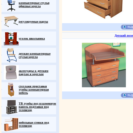
компьютерные стулья
офисные кресла
регулируемые парты
Детский пел
уголок школьника
детские компьютерные
стулья кресла
аксессуары к детским
партам и креслам
стеллажи приставки
тумбы компьютерная
мебель
ТВ тумбы под плазменную
панель подставки под
телевизор
мебельные стенки под
телевизор