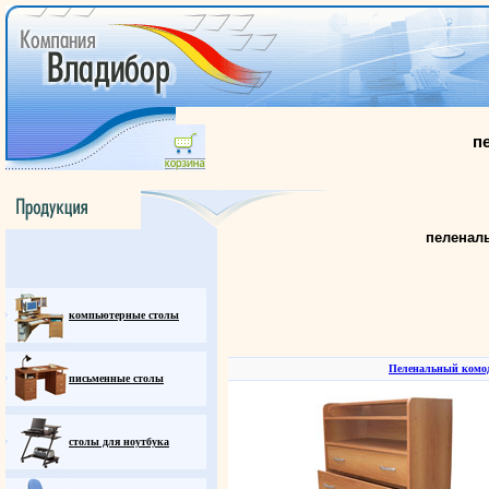
п
пеленал
компьютерные столы
Пеленальный комод
письменные столы
столы для ноутбука