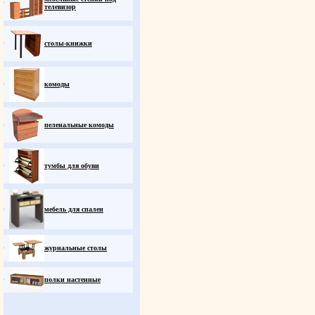
телевизор
столы-книжки
комоды
пеленальные комоды
тумбы для обуви
мебель для спален
журнальные столы
полки настенные