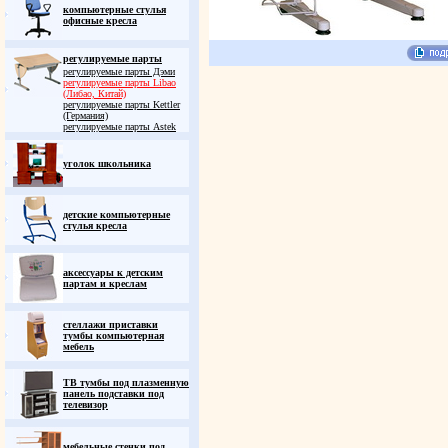
компьютерные стулья
офисные кресла
регулируемые парты
регулируемые парты Дэми
регулируемые парты Libao
(Либао, Китай)
регулируемые парты Kettler
(Германия)
регулируемые парты Astek
уголок школьника
детские компьютерные
стулья кресла
аксессуары к детским
партам и креслам
стеллажи приставки
тумбы компьютерная
мебель
ТВ тумбы под плазменную
панель подставки под
телевизор
мебельные стенки под