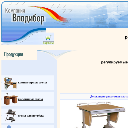
р
регулируемые 
компьютерные столы
Детская регулируемая парта
письменные столы
столы для ноутбука