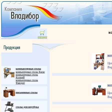
к
ко
Це
Ва
компьютерные столы
компьютерные столы Васко
компьютерные столы
Колизей
компьютерные столы
Фаворит
ко
письменные столы
Це
Ва
столы для ноутбука