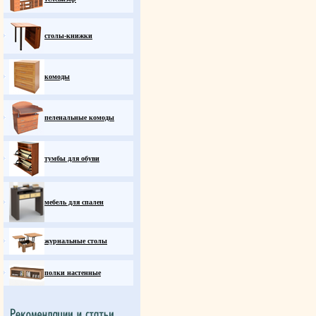
столы-книжки
комоды
пеленальные комоды
тумбы для обуви
мебель для спален
журнальные столы
полки настенные