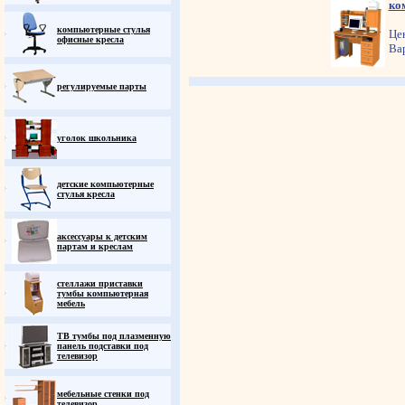
ко
компьютерные стулья
Це
офисные кресла
Ва
регулируемые парты
уголок школьника
детские компьютерные
стулья кресла
аксессуары к детским
партам и креслам
стеллажи приставки
тумбы компьютерная
мебель
ТВ тумбы под плазменную
панель подставки под
телевизор
мебельные стенки под
телевизор