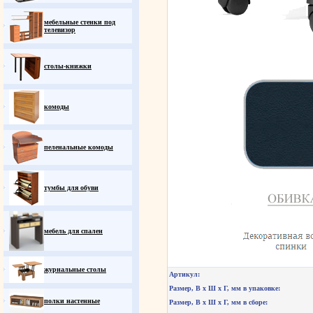
мебельные стенки под
телевизор
столы-книжки
комоды
пеленальные комоды
тумбы для обуви
мебель для спален
журнальные столы
Артикул:
Размер, В х Ш х Г, мм в упаковке:
полки настенные
Размер, В х Ш х Г, мм в сборе: