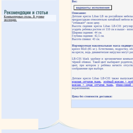
Вес:
варианты исполнения
Описание:
Детские кресла Libao LB на российском мебель
Компьютерные столы. В тупике
предрассудкам относительно китайской мебели во
эволюции.
"отбивают" свою цену.
Высота сидения кресла Libao LB-C01 регулир
усадить ребенка ростом от 110 см и выше - впло
Ширина сидения: 44 см.
Глубина сидения: 42,5 см.
Высота спинки: 43 см.
Нормируемая максимальная масса сидящего 
кресел Moll (85 кг.). Естественно, подростку, 
на кресле, ведь динамические нагрузки могут р
LB-C01 black удобное и эргономичное компьют
чёрной обивки. Такой цвет выбирают родители
цвет, при котором у ребёнка начисто отсуст
соображение при выборе.
Детское кресло Libao LB-C01 также выпускае
красная сетчатая ткань
,
зелёный кожзам + зелё
кожзам + серая сетчатая ткань,
тёмно-синий 
вкраплениями.
Цена без стоимости доставки: