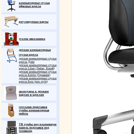
компьютерные стулья
офисные кресла
регулируемые парты
уголок школьника
детские компьютерные
стулья кресла
детские компьютерные стулья
кресла Дэми
детские компьютерные стулья
кресла Libao (Либао, Китай)
детские компьютерные стулья
кресла Kettler (Германия)
детские компьютерные стулья
кресла Белс (new style)
аксессуары к детским
партам и креслам
стеллажи приставки
тумбы компьютерная
мебель
ТВ тумбы под плазменную
панель подставки под
телевизор