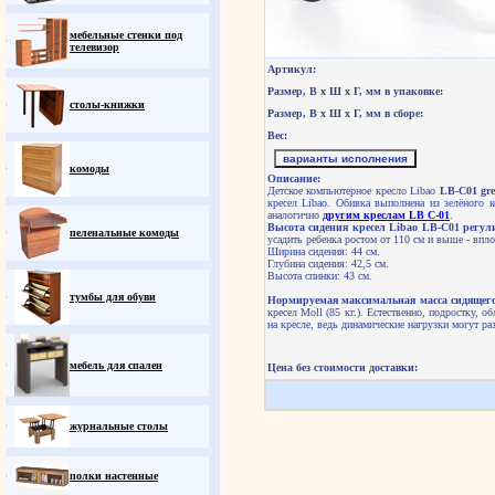
мебельные стенки под
телевизор
Артикул:
Размер, В х Ш х Г, мм в упаковке:
столы-книжки
Размер, В х Ш х Г, мм в сборе:
Вес:
варианты исполнения
комоды
Описание:
Детское компьютерное кресло Libao
LB-C01 gre
кресел Libao. Обивка выполнена из зелёного к
аналогично
другим креслам LB C-01
.
Высота сидения кресел Libao LB-C01 регули
пеленальные комоды
усадить ребенка ростом от 110 см и выше - впл
Ширина сидения: 44 см.
Глубина сидения: 42,5 см.
Высота спинки: 43 см.
тумбы для обуви
Нормируемая максимальная масса сидящего 
кресел Moll (85 кг.).
Естественно, подростку, о
на кресле, ведь динамические нагрузки могут р
мебель для спален
Цена без стоимости доставки:
журнальные столы
полки настенные