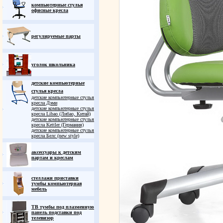
компьютерные стулья
офисные кресла
регулируемые парты
уголок школьника
детские компьютерные
стулья кресла
детские компьютерные стулья
кресла Дэми
детские компьютерные стулья
кресла Libao (Либао, Китай)
детские компьютерные стулья
кресла Kettler (Германия)
детские компьютерные стулья
кресла Белс (new style)
аксессуары к детским
партам и креслам
стеллажи приставки
тумбы компьютерная
мебель
ТВ тумбы под плазменную
панель подставки под
телевизор