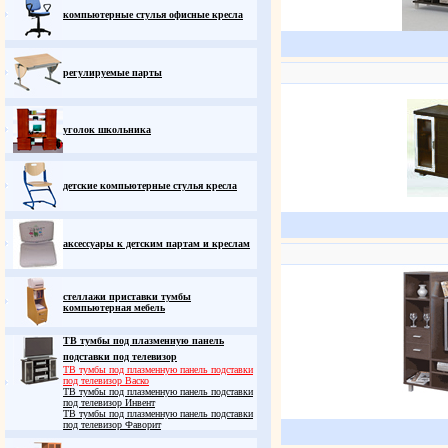
компьютерные стулья офисные кресла
регулируемые парты
уголок школьника
детские компьютерные стулья кресла
аксессуары к детским партам и креслам
стеллажи приставки тумбы
компьютерная мебель
ТВ тумбы под плазменную панель
подставки под телевизор
ТВ тумбы под плазменную панель подставки
под телевизор Васко
ТВ тумбы под плазменную панель подставки
под телевизор Инвент
ТВ тумбы под плазменную панель подставки
под телевизор Фаворит