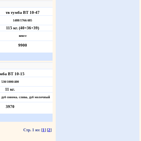
тв тумба ВТ 10-47
1488/1766/485
115 кг. (40+36+39)
венге
9900
мба ВТ 10-15
530/1000/400
11 кг.
е, дуб сонома, слива, дуб молочный
3970
Стр. 1 из:
[
1
]
[
2
]