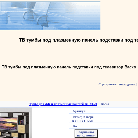
ТВ тумбы под плазменную панель подставки под т
ТВ тумбы под плазменную панель подставки под телевизор Васко
Сортировка:
|
по моделям
|
Тумба для ЖК и плазменных панелей ВТ 10-20
Васко
Артикул:
Размер в сборе:
В х Ш х Г, мм:
Вес:
варианты
исполнения