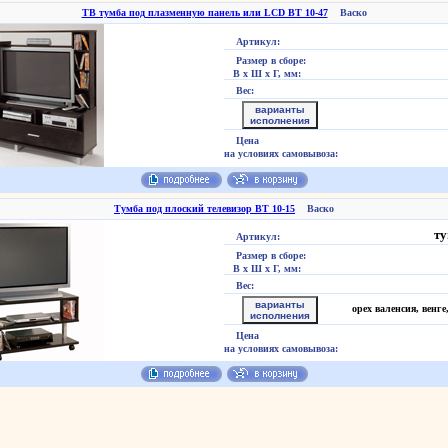
ТВ тумба под плазменную панель или LCD ВТ 10-47
Васко
Артикул:
Размер в сборе:
В х Ш х Г, мм:
Вес:
варианты
исполнения
Цена
на условиях самовывоза:
Тумба под плоский телевизор ВТ 10-15
Васко
ту
Артикул:
Размер в сборе:
В х Ш х Г, мм:
Вес:
варианты
орех валенсия, венг
исполнения
Цена
на условиях самовывоза: