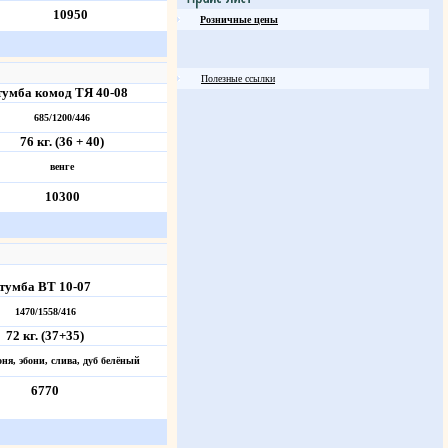
10950
Розничные цены
Полезные ссылки
тумба комод ТЯ 40-08
685/1200/446
76 кг. (36 + 40)
венге
10300
тумба ВТ 10-07
1470/1558/416
72 кг. (37+35)
оня, эбони, слива, дуб белёный
6770