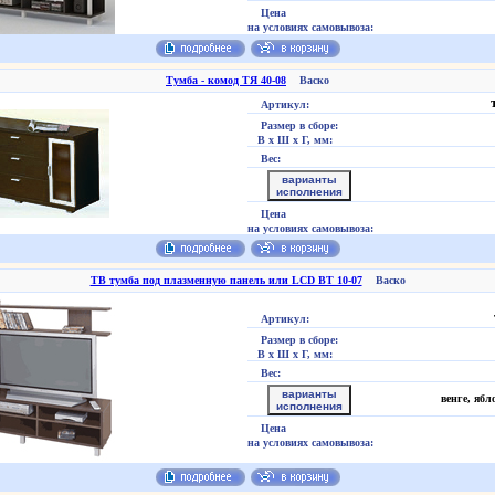
Цена
на условиях самовывоза:
Тумба - комод ТЯ 40-08
Васко
Артикул:
Размер в сборе:
В х Ш х Г, мм:
Вес:
варианты
исполнения
Цена
на условиях самовывоза:
ТВ тумба под плазменную панель или LCD ВТ 10-07
Васко
Артикул:
Размер в сборе:
В х Ш х Г, мм:
Вес:
варианты
венге, ябл
исполнения
Цена
на условиях самовывоза: