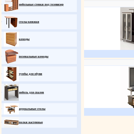
мебельные стенки под телевизор
столы-книжки
комоды
пеленальные комоды
тумбы для обуви
мебель для спален
журнальные столы
полки настенные