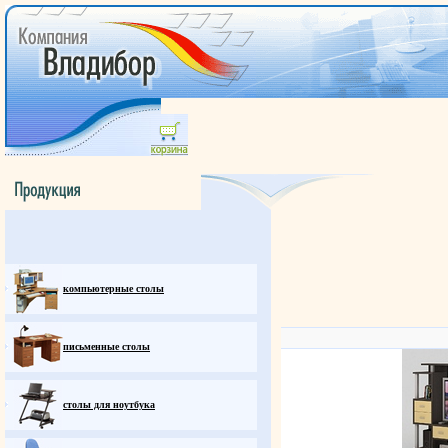
компьютерные столы
письменные столы
столы для ноутбука