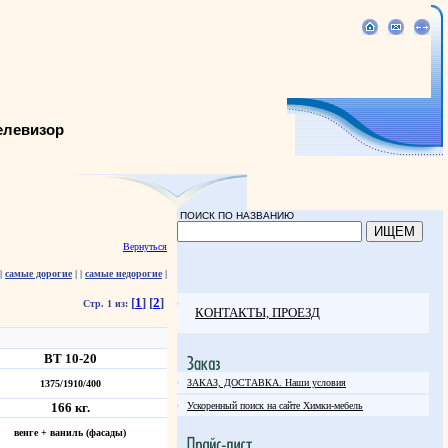
елевизор
ПОИСК ПО НАЗВАНИЮ
Вернуться
|
самые дорогие
|
|
самые недорогие
|
[
1
]
[
2
]
Стр. 1 из:
КОНТАКТЫ, ПРОЕЗД
ВТ 10-20
ЗАКАЗ, ДОСТАВКА. Наши условия
1375/1910/400
166 кг.
Ускоренный поиск на сайте Химки-мебель
венге + ваниль (фасады)